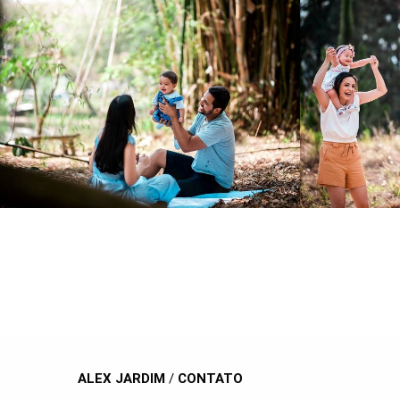
884
53
ALEX JARDIM
/
CONTATO