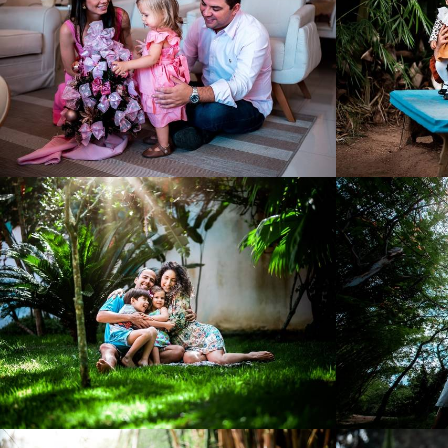
756
55
953
81