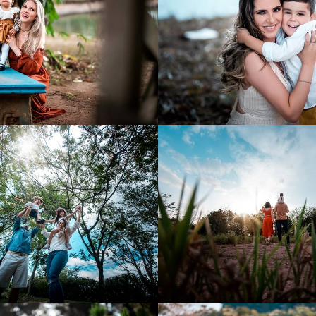
843
40
840
6
876
71
978
7