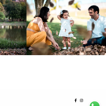
7
1019
71