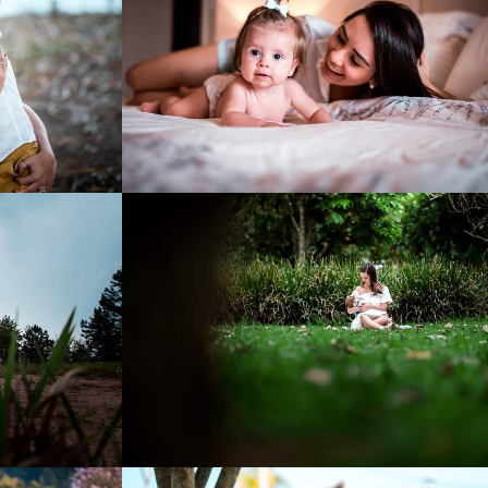
1
905
65
5
987
46