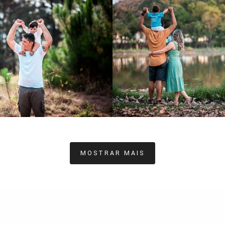
962
57
931
4
MOSTRAR MAIS