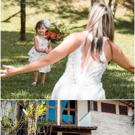
1273
45