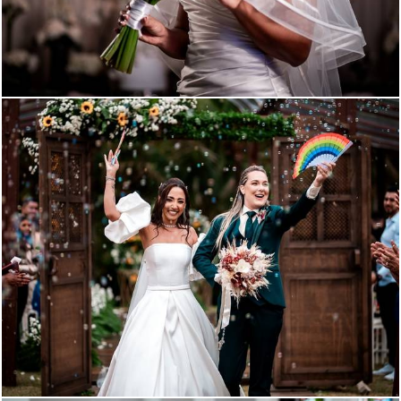
432
203