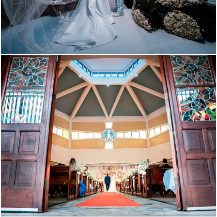
147
84