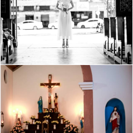
393
128
383
205