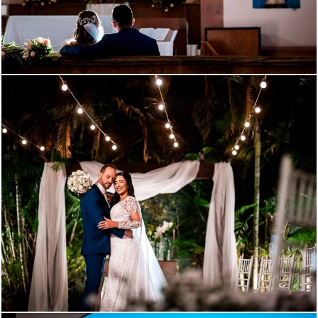
458
137