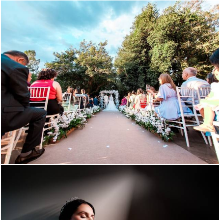
216
58