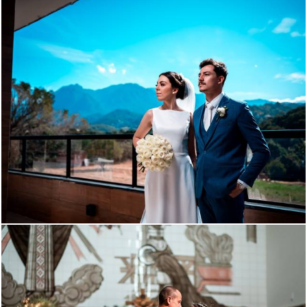
922
166