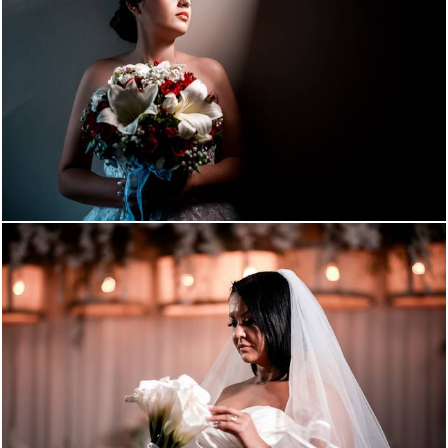
177
201
230
155