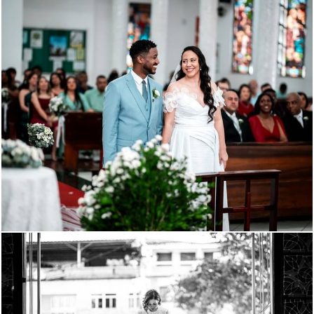
397
114