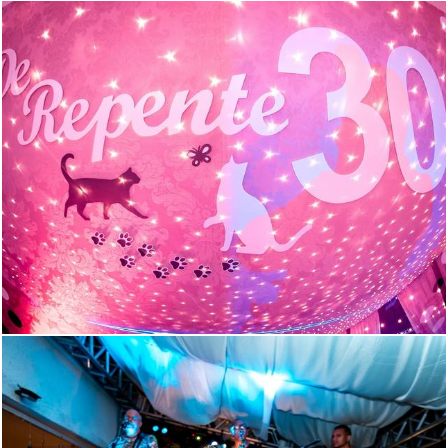
1818
198