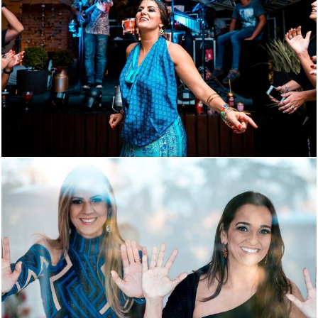
1204
185
1267
172