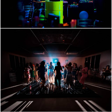
1694
140