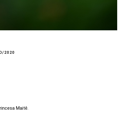
O/2020
rincesa Maitê.