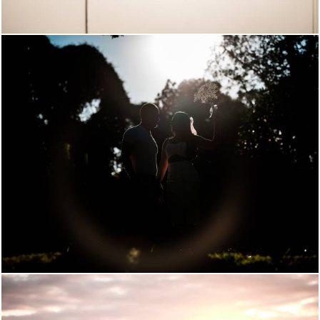
580
70