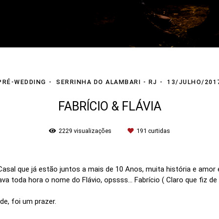
PRÉ-WEDDING
SERRINHA DO ALAMBARI - RJ
13/JULHO/201
FABRÍCIO & FLÁVIA
2229
visualizações
191
curtidas
Casal que já estão juntos a mais de 10 Anos, muita história e amor 
va toda hora o nome do Flávio, opssss... Fabrício ( Claro que fiz d
ade, foi um prazer.