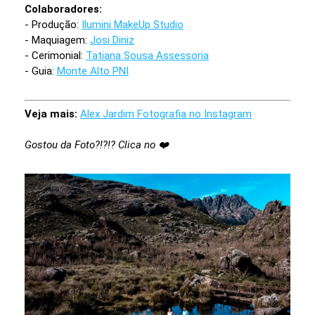
Colaboradores:
- Produção:
Ilumini MakeUp Studio
- Maquiagem:
Josi Diniz
- Cerimonial:
Tatiana Sousa Assessoria
- Guia:
Monte Alto PNI
Veja mais:
Alex Jardim Fotografia no Instagram
Gostou da Foto?!?!? Clica no ❤️