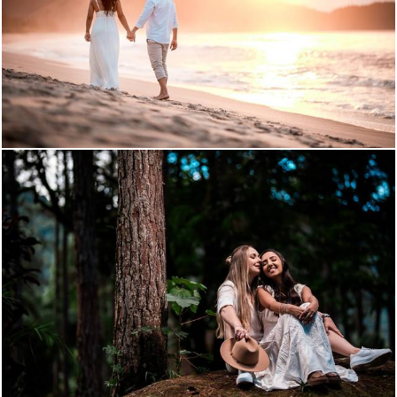
241
100
517
64