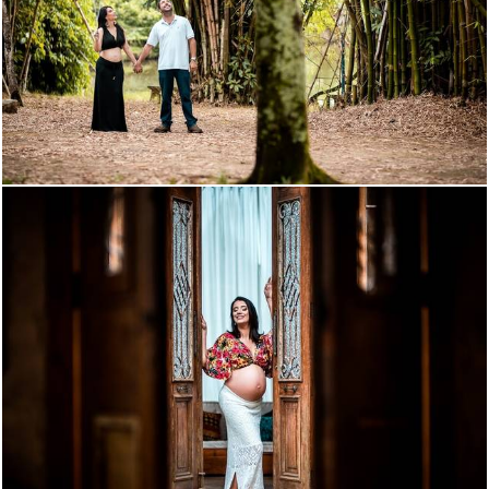
2579
65
1477
50