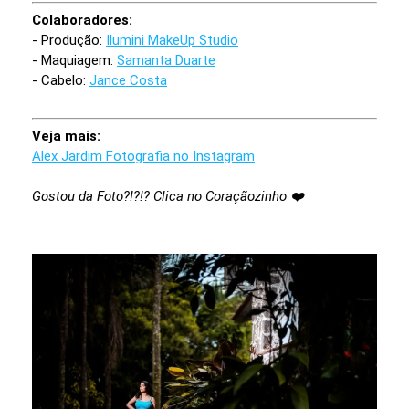
Colaboradores:
- Produção:
Ilumini MakeUp Studio
- Maquiagem:
Samanta Duarte
- Cabelo:
Jance Costa
Veja mais:
Alex Jardim Fotografia no Instagram
Gostou da Foto?!?!? Clica no Coraçãozinho ❤️