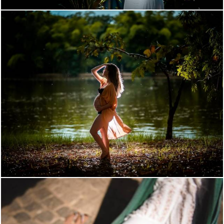
1756
151