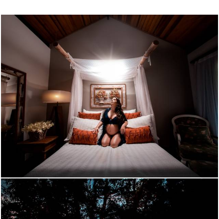
1313
152