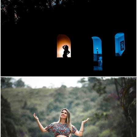
1818
353