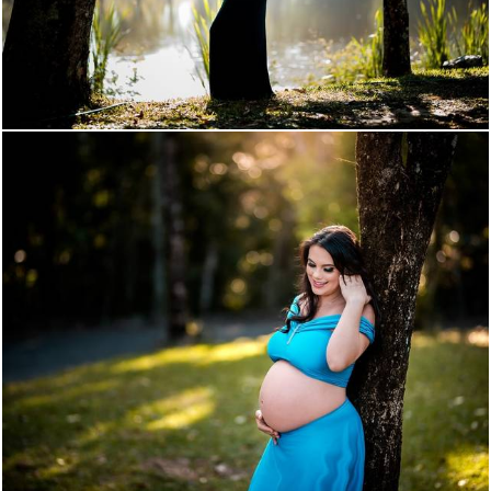
1569
64
1302
70