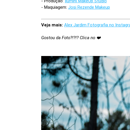
- Produção:
Ilumini MakeUp Studio
- Maquiagem:
Josi Rezende Makeup
Veja mais:
Alex Jardim Fotografia no Instag
Gostou da Foto?!?!? Clica no ❤️