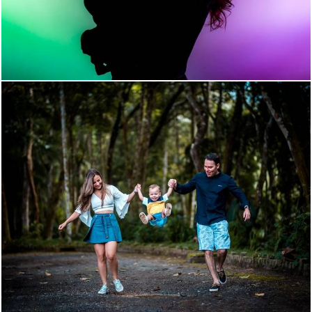
1295
101
993
52