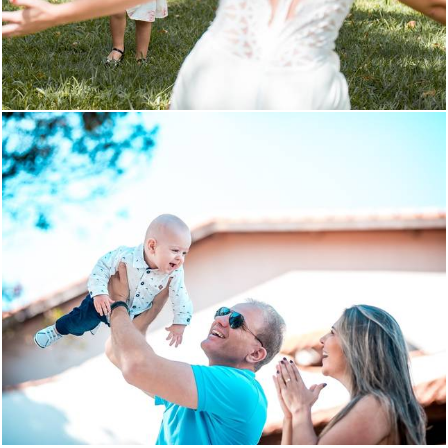
1077
65