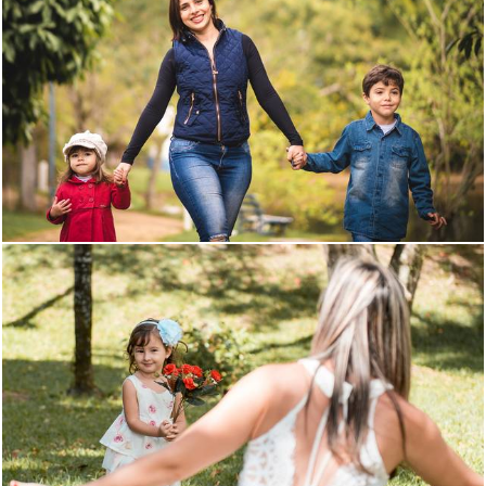
1270
121
1269
45