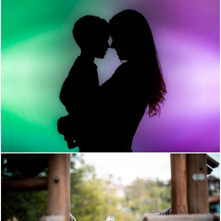
1296
101