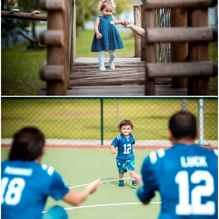
1067
65
1131
24