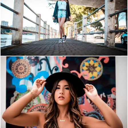
1514
103
713
52