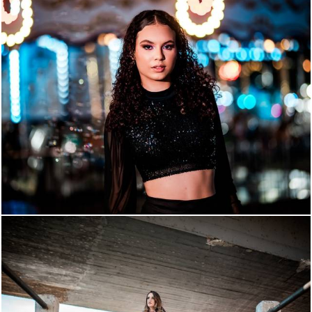
629
40