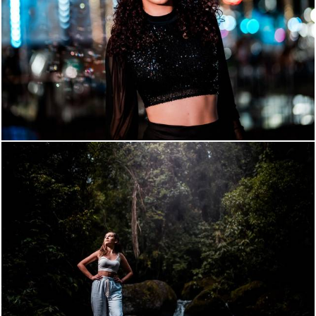
629
40
1438
127