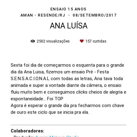
ENSAIO 15 ANOS
AMAN - RESENDE/RJ
08/SETEMBRO/2017
ANA LUÍSA
2502
visualizações
157
curtidas
Sexta foi dia de começarmos o esquenta para o grande
dia da Ana Luisa, fizemos um ensaio Pré - Festa
S.E.N.S.A.C.I.O.N.A.L com todas as letras, Ana tava toda
animada e super a vontade diante da câmera, o ensaio
fluiu muito bem e conseguimos clicks cheios de alegria e
espontaneidade... Foi TOP
Agora é esperar o grande dia pra fecharmos com chave
de ouro este ciclo que se inicia pra ela.
Colaboradores: