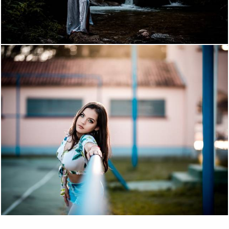
2869
365