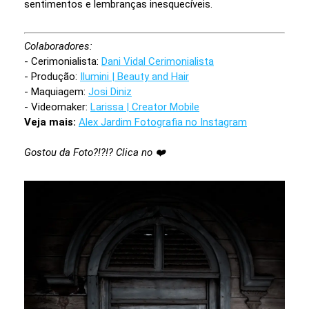
sentimentos e lembranças inesquecíveis.
Colaboradores:
- Cerimonialista:
Dani Vidal Cerimonialista
- Produção:
Ilumini | Beauty and Hair
- Maquiagem:
Josi Diniz
- Videomaker:
Larissa | Creator Mobile
Veja mais:
Alex Jardim Fotografia no Instagram
Gostou da Foto?!?!? Clica no ❤️