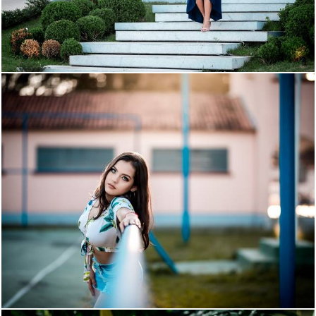
2869
365