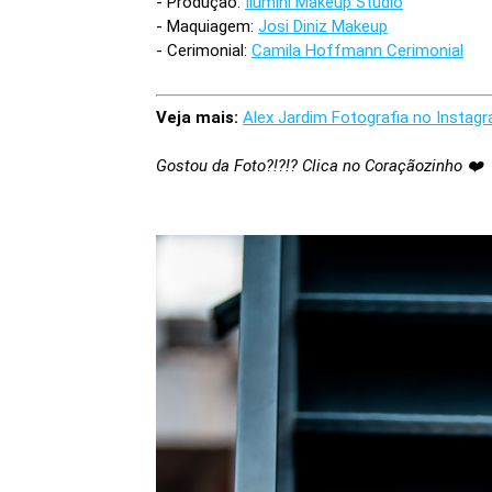
- Produção:
Ilumini Makeup Studio
- Maquiagem:
Josi Diniz Makeup
- Cerimonial:
Camila Hoffmann Cerimonial
Veja mais:
Alex Jardim Fotografia no Instag
Gostou da Foto?!?!? Clica no Coraçãozinho ❤️