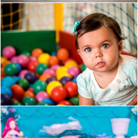
1284
57