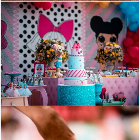
1060
109