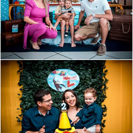
1159
202
1386
76