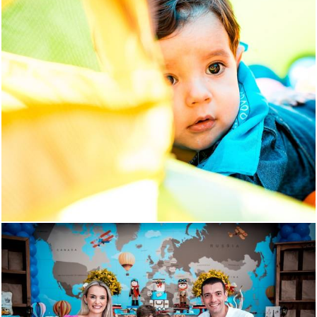
1155
172