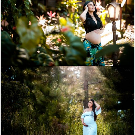
1467
69
1229
66