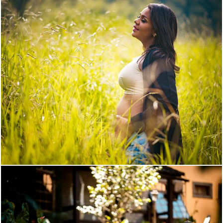
2552
63