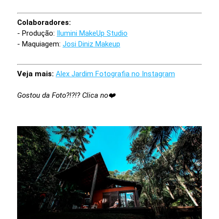
Colaboradores:
- Produção:
Ilumini MakeUp Studio
- Maquiagem:
Josi Diniz Makeup
Veja mais:
Alex Jardim Fotografia no Instagram
Gostou da Foto?!?!? Clica no❤️