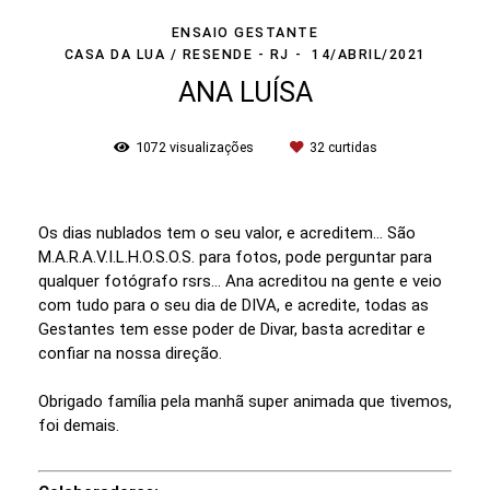
ENSAIO GESTANTE
CASA DA LUA / RESENDE - RJ
14/ABRIL/2021
ANA LUÍSA
1072
visualizações
32
curtidas
Os dias nublados tem o seu valor, e acreditem... São
M.A.R.A.V.I.L.H.O.S.O.S. para fotos, pode perguntar para
qualquer fotógrafo rsrs... Ana acreditou na gente e veio
com tudo para o seu dia de DIVA, e acredite, todas as
Gestantes tem esse poder de Divar, basta acreditar e
confiar na nossa direção.
Obrigado família pela manhã super animada que tivemos,
foi demais.