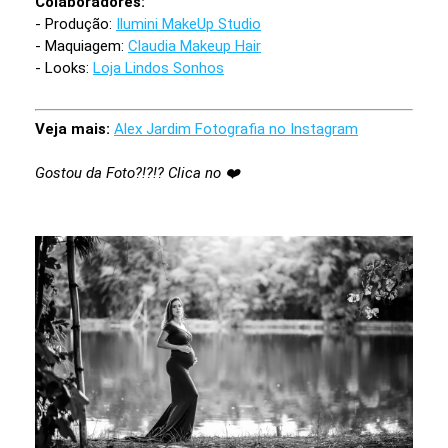
Colaboradores:
- Produção:
Ilumini MakeUp Studio
- Maquiagem:
Claudia Makeup Hair
- Looks:
Loja Lindos Sonhos
Veja mais:
Alex Jardim Fotografia no Instagram
Gostou da Foto?!?!? Clica no ❤️