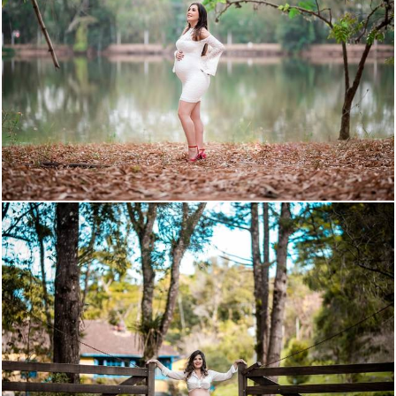
1210
41
1721
193