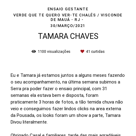
ENSAIO GESTANTE
VERDE QUE TE QUERO VER-TE CHALÉS / VISCONDE
DE MAUÁ - RJ
30/MARÇO/2021
TAMARA CHAVES
1100
visualizações
41
curtidas
Eu e Tamara já estamos juntos a alguns meses fazendo
o seu acompanhamento, na última semana subimos a
Serra pra poder fazer o ensaio principal, com 31
semanas ela estava bem e disposta, foram
praticamente 3 horas de fotos, a tão temida chuva não
veio e conseguimos fazer lindos clicks na area externa
da Pousada, os looks foram um show a parte, Tamara
Divou literalmente.
Obrigado Casal e familiares, tarde das mais agradáveis.