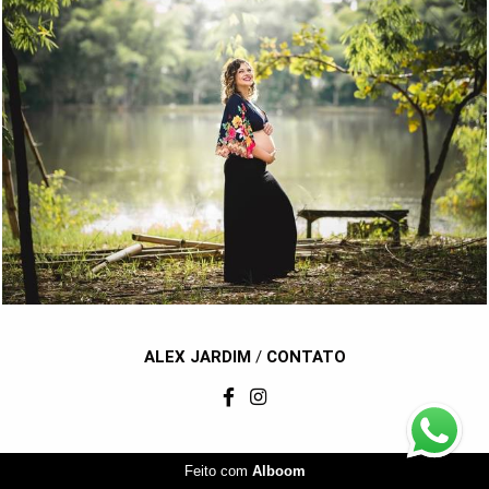
1485
22
ALEX JARDIM
/
CONTATO
Feito com
Alboom