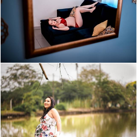
1352
445
1514
19