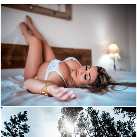
5385
245