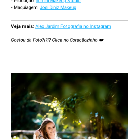
- Produção:
Ilumini Makeup Studio
- Maquiagem:
Josi Diniz Makeup
Veja mais:
Alex Jardim Fotografia no Instagram
Gostou da Foto?!?!? Clica no Coraçãozinho ❤️