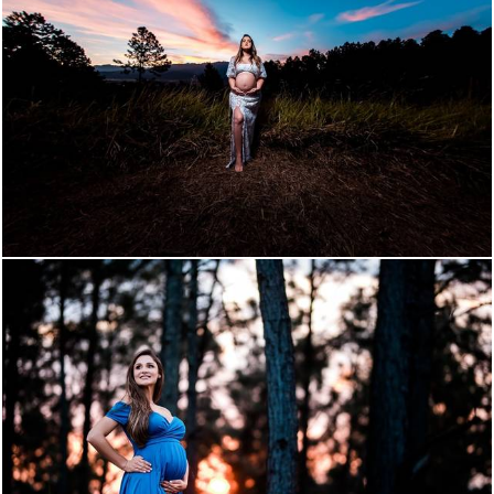
1161
63