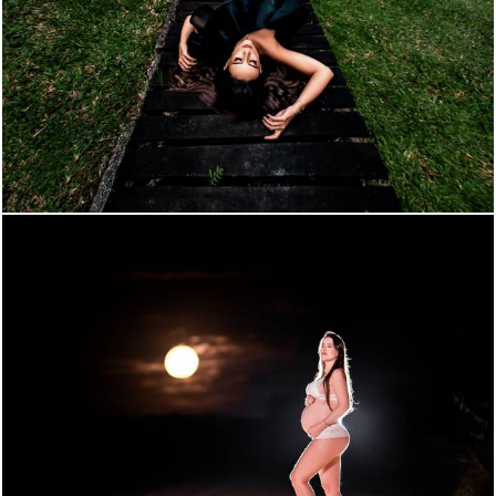
1097
41
1468
98