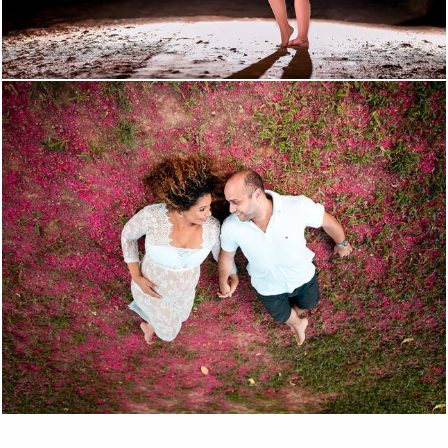
2234
65