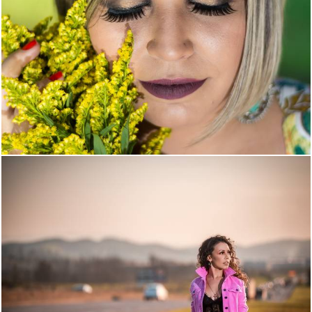
1471
25
1300
96