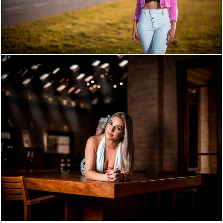
1749
115