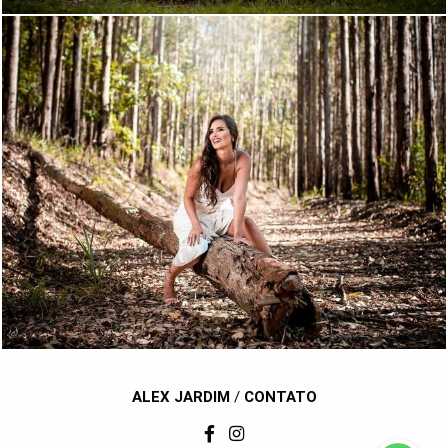
3499
65
ALEX JARDIM
/
CONTATO