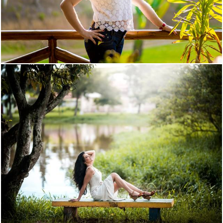
1484
37
1246
68