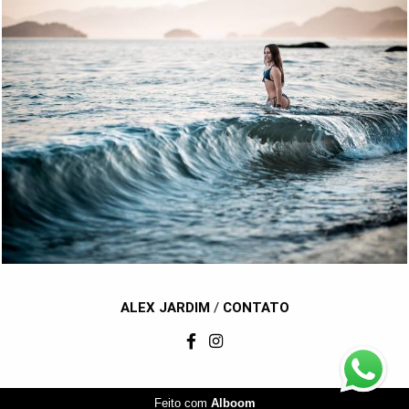
1132
100
ALEX JARDIM
/
CONTATO
Feito com
Alboom