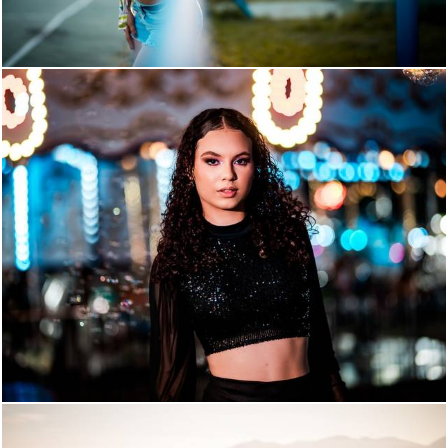
628
40