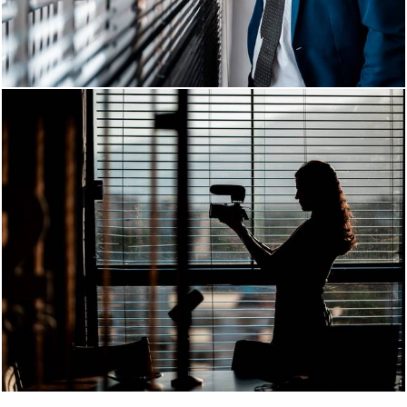
790
81