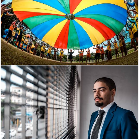
1965
170
911
41