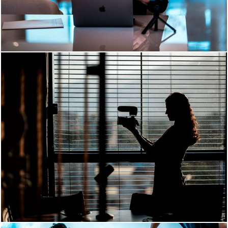
789
81