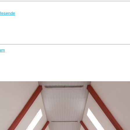
 Resende
ram