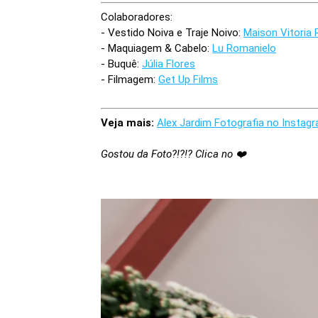
Colaboradores:
- Vestido Noiva e Traje Noivo:
Maison Vitoria
- Maquiagem & Cabelo:
Lu Romanielo
- Buquê:
Júlia Flores
- Filmagem:
Get Up Films
Veja mais:
Alex Jardim Fotografia no Instag
Gostou da Foto?!?!? Clica no ❤️