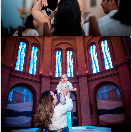
1080
123
1784
172