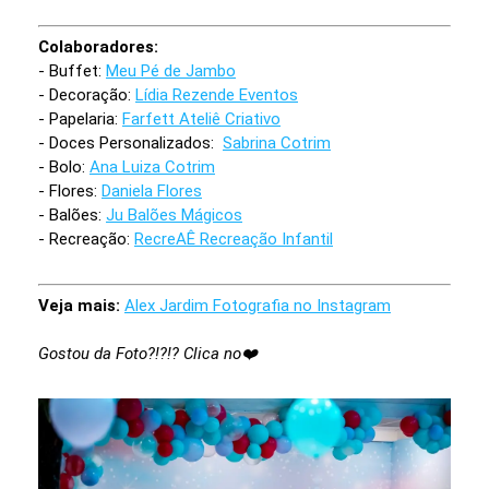
Colaboradores:
- Buffet:
Meu Pé de Jambo
- Decoração:
Lídia Rezende Eventos
- Papelaria:
Farfett Ateliê Criativo
- Doces Personalizados:
Sabrina Cotrim
- Bolo:
Ana Luiza Cotrim
- Flores:
Daniela Flores
- Balões:
Ju Balões Mágicos
- Recreação:
RecreAÊ Recreação Infantil
Veja mais:
Alex Jardim Fotografia no Instagram
Gostou da Foto?!?!? Clica no❤️