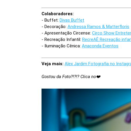
Colaboradores:
- Buffet:
Divas Buffet
- Decoração:
Andressa Ramos & Matterfloris
- Apresentação Circense:
Circo Show Entrete
- Recreação Infantil:
RecreAÊ Recreação infan
-
Iluminação Cênica:
Anaconda Eventos
Veja mais:
Alex Jardim Fotografia no Instag
Gostou da Foto?!?!? Clica no❤️