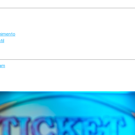
nimento
til
ram