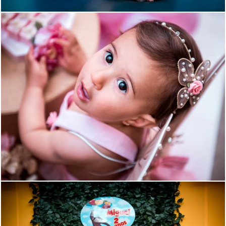
964
110