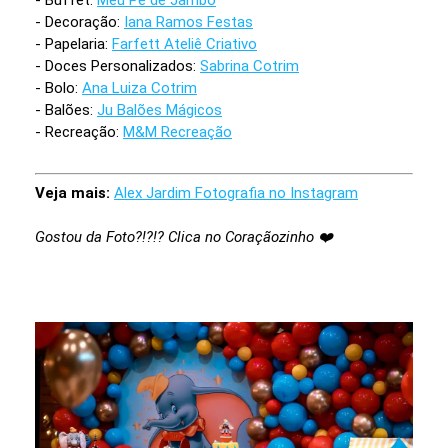
- Buffet:
Meu Pé de Jambo
- Decoração:
Iana Ramos Festas
- Papelaria:
Farfett Ateliê Criativo
- Doces Personalizados:
Sabrina Cotrim
- Bolo:
Ana Luiza Cotrim
- Balões:
Ju Balões Mágicos
- Recreação:
M&M Recreação
Veja mais:
Alex Jardim Fotografia no Instagram
Gostou da Foto?!?!? Clica no Coraçãozinho ❤️