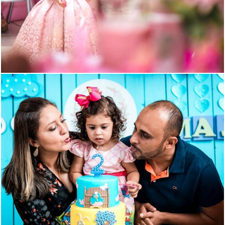
1164
163
1075
47