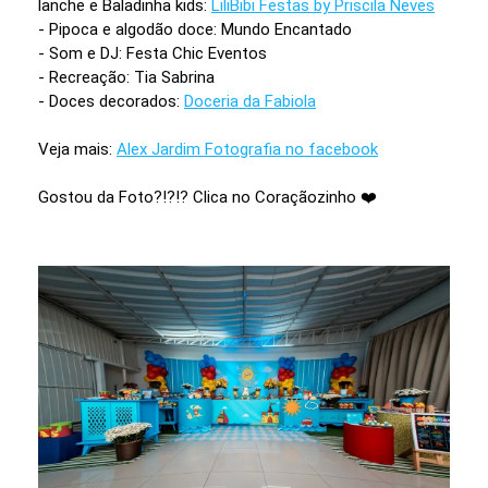
lanche e Baladinha kids:
LiliBibi Festas by Priscila Neves
- Pipoca e algodão doce: Mundo Encantado
- Som e DJ: Festa Chic Eventos
- Recreação: Tia Sabrina
- Doces decorados:
Doceria da Fabiola
Veja mais:
Alex Jardim Fotografia no facebook
Gostou da Foto?!?!? Clica no Coraçãozinho ❤️