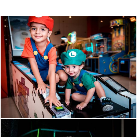
1096
129