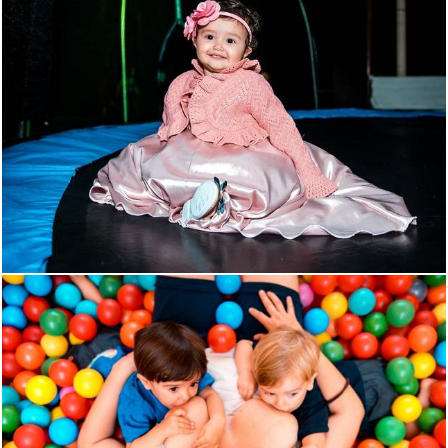
1238
195