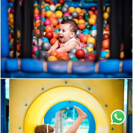
1228
83