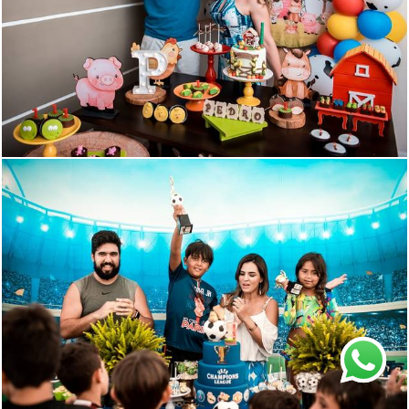
888
14
1647
165