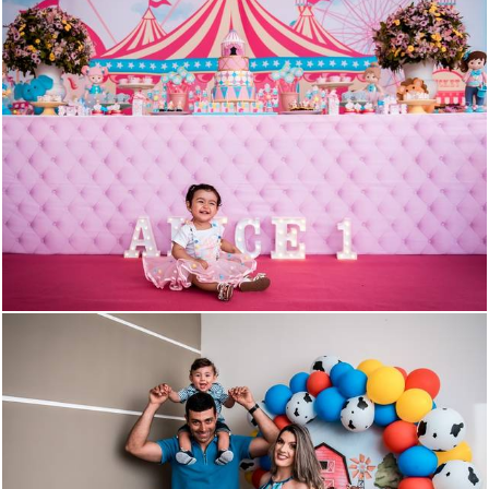
1057
98