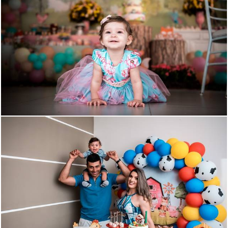
1282
239
887
14