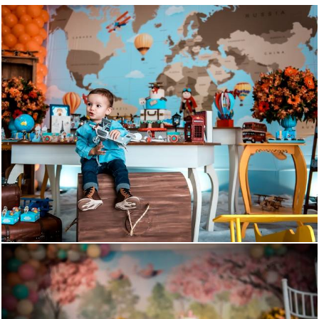
1588
200