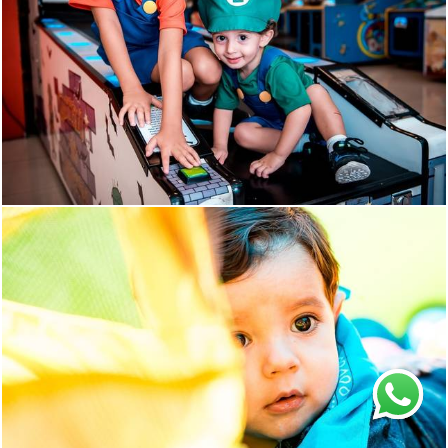
1096
129
1154
172