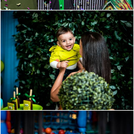
1213
92